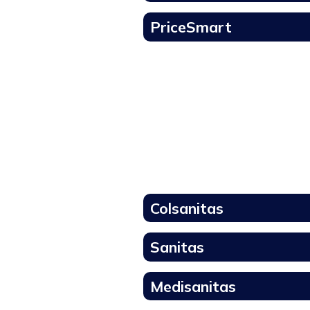
PriceSmart
Colsanitas
Sanitas
Medisanitas