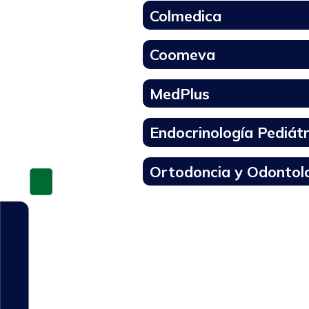
Colmedica
Coomeva
MedPlus
Endocrinología Pediátr
Ortodoncia y Odontolo