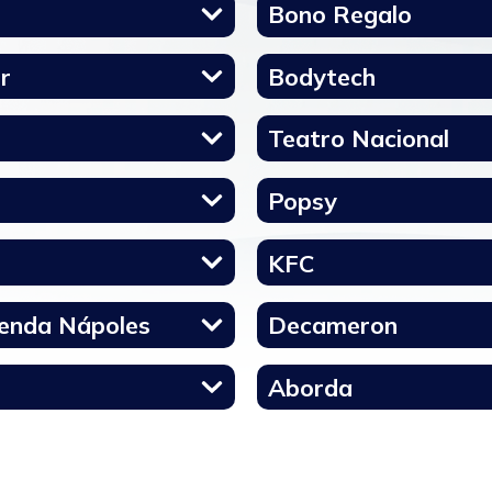
Bono Regalo
r
Bodytech
Teatro Nacional
Popsy
KFC
enda Nápoles
Decameron
Aborda