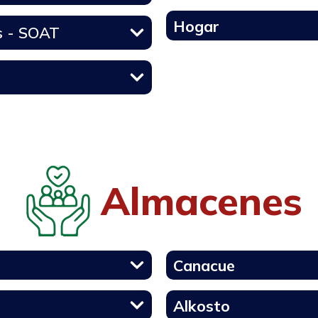
Hogar
s - SOAT
Almacenes
Canacue
Alkosto