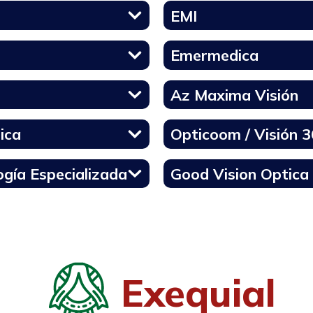
EMI
Emermedica
Az Maxima Visión
ica
Opticoom / Visión 
gía Especializada
Good Vision Optica
Exequial