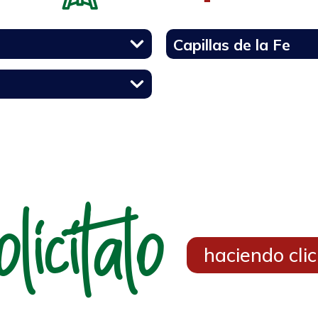
Capillas de la Fe
olicitalo
haciendo clic